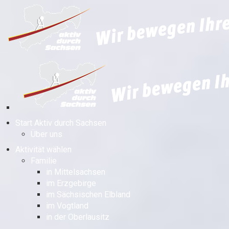
Start Aktiv durch Sachsen
Über uns
Aktivität wählen
Familie
in Mittelsachsen
im Erzgebirge
im Sächsischen Elbland
im Vogtland
in der Oberlausitz