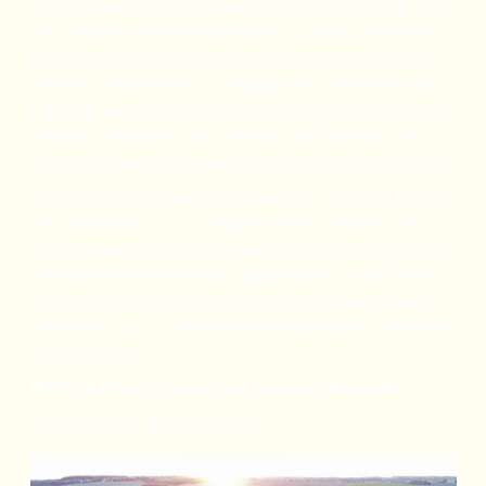
schwimmen und danach gemeinsam am Campingtisch in
der Morgensonne zu frühstücken! Camping mit einem
Hauch mehr von Freiheit: Das ist die Idee hinter dem
Naturbad Niederwiesa. Zielgruppe sind Menschen und
Familien, welche ihre Freizeit gern in der Natur oder am
Wasser verbringen, aber dennoch die Nähe zur Stadt
und den Sehenswürdigkeiten der Umgebung wünschen.
Grün, liebevoll und gepflegt präsentiert sich die Anlage
des Naturbades. Im Frühling leuchten zwischen den
Stellplätzen die Frühjahrsblüher und im Sommer strahlen
die Blumenwiesen mit den Naturhecken um die Wette.
Große Bäume spenden im Sommer Schatten und eine
10.000qm Sport- und Spielwiese laden zum Spielen und
Verweilen ein.
Weitere Informationen auf unserer Webseite:
www.naturbad-niederwiesa.de