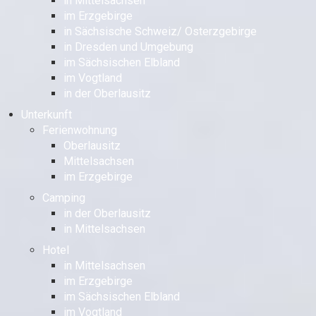
in Mittelsachsen
im Erzgebirge
in Sächsische Schweiz/ Osterzgebirge
in Dresden und Umgebung
im Sächsischen Elbland
im Vogtland
in der Oberlausitz
Unterkunft
Ferienwohnung
Oberlausitz
Mittelsachsen
im Erzgebirge
Camping
in der Oberlausitz
in Mittelsachsen
Hotel
in Mittelsachsen
im Erzgebirge
im Sächsischen Elbland
im Vogtland