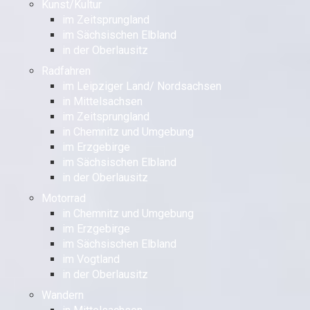
Kunst/Kultur
im Zeitsprungland
im Sächsischen Elbland
in der Oberlausitz
Radfahren
im Leipziger Land/ Nordsachsen
in Mittelsachsen
im Zeitsprungland
in Chemnitz und Umgebung
im Erzgebirge
im Sächsischen Elbland
in der Oberlausitz
Motorrad
in Chemnitz und Umgebung
im Erzgebirge
im Sächsischen Elbland
im Vogtland
in der Oberlausitz
Wandern