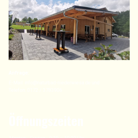
Anfrage:
E-Mail:
info@naturbad-niederwiesa.de
und
Telefon:
0172 / 3783906
Öffnungszeiten