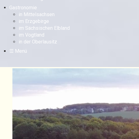
Gastronomie
in Mittelsachsen
im Erzgebirge
im Sächsischen Elbland
im Vogtland
in der Oberlausitz
☰ Menü